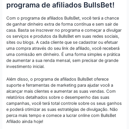
programa de afiliados BullsBet!
Com o programa de afiliados BullsBet, você terá a chance
de ganhar dinheiro extra de forma contínua e sem sair de
casa. Basta se inscrever no programa e começar a divulgar
os serviços e produtos da BullsBet em suas redes sociais,
sites ou blogs. A cada cliente que se cadastrar ou efetuar
uma compra através do seu link de afiliado, você receberá
uma comissão em dinheiro. É uma forma simples e prática
de aumentar a sua renda mensal, sem precisar de grande
investimento inicial.
Além disso, o programa de afiliados BullsBet oferece
suporte e ferramentas de marketing para ajudar você a
alcançar mais clientes e aumentar as suas vendas. Com
relatórios detalhados sobre o desempenho das suas
campanhas, você terá total controle sobre os seus ganhos
e poderá otimizar as suas estratégias de divulgação. Não
perca mais tempo e comece a lucrar online com BullsBet
Afiliado ainda hoje!