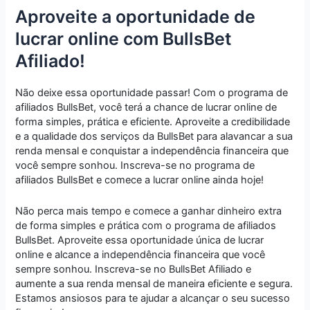
Aproveite a oportunidade de
lucrar online com BullsBet
Afiliado!
Não deixe essa oportunidade passar! Com o programa de
afiliados BullsBet, você terá a chance de lucrar online de
forma simples, prática e eficiente. Aproveite a credibilidade
e a qualidade dos serviços da BullsBet para alavancar a sua
renda mensal e conquistar a independência financeira que
você sempre sonhou. Inscreva-se no programa de
afiliados BullsBet e comece a lucrar online ainda hoje!
Não perca mais tempo e comece a ganhar dinheiro extra
de forma simples e prática com o programa de afiliados
BullsBet. Aproveite essa oportunidade única de lucrar
online e alcance a independência financeira que você
sempre sonhou. Inscreva-se no BullsBet Afiliado e
aumente a sua renda mensal de maneira eficiente e segura.
Estamos ansiosos para te ajudar a alcançar o seu sucesso