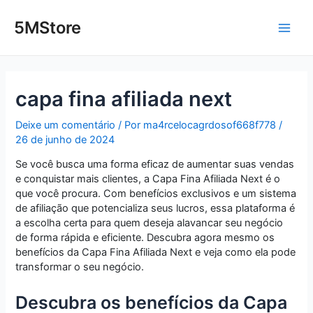
Ir
Post
Main
para
navigation
5MStore
o
Men
conteúdo
capa fina afiliada next
Deixe um comentário
/ Por
ma4rcelocagrdosof668f778
/
26 de junho de 2024
Se você busca uma forma eficaz de aumentar suas vendas
e conquistar mais clientes, a Capa Fina Afiliada Next é o
que você procura. Com benefícios exclusivos e um sistema
de afiliação que potencializa seus lucros, essa plataforma é
a escolha certa para quem deseja alavancar seu negócio
de forma rápida e eficiente. Descubra agora mesmo os
benefícios da Capa Fina Afiliada Next e veja como ela pode
transformar o seu negócio.
Descubra os benefícios da Capa