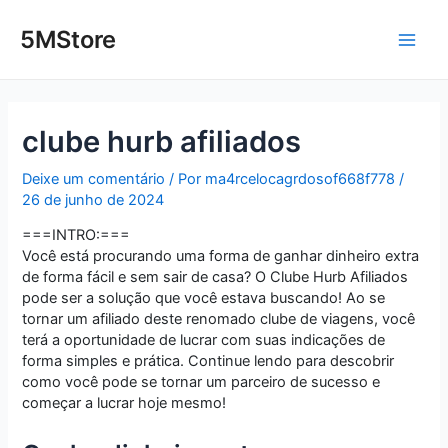
Ir
Post
Main
para
navigation
5MStore
o
Men
conteúdo
clube hurb afiliados
Deixe um comentário
/ Por
ma4rcelocagrdosof668f778
/
26 de junho de 2024
===INTRO:===
Você está procurando uma forma de ganhar dinheiro extra
de forma fácil e sem sair de casa? O Clube Hurb Afiliados
pode ser a solução que você estava buscando! Ao se
tornar um afiliado deste renomado clube de viagens, você
terá a oportunidade de lucrar com suas indicações de
forma simples e prática. Continue lendo para descobrir
como você pode se tornar um parceiro de sucesso e
começar a lucrar hoje mesmo!