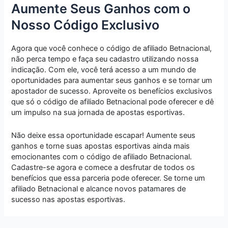
Aumente Seus Ganhos com o
Nosso Código Exclusivo
Agora que você conhece o código de afiliado Betnacional,
não perca tempo e faça seu cadastro utilizando nossa
indicação. Com ele, você terá acesso a um mundo de
oportunidades para aumentar seus ganhos e se tornar um
apostador de sucesso. Aproveite os benefícios exclusivos
que só o código de afiliado Betnacional pode oferecer e dê
um impulso na sua jornada de apostas esportivas.
Não deixe essa oportunidade escapar! Aumente seus
ganhos e torne suas apostas esportivas ainda mais
emocionantes com o código de afiliado Betnacional.
Cadastre-se agora e comece a desfrutar de todos os
benefícios que essa parceria pode oferecer. Se torne um
afiliado Betnacional e alcance novos patamares de
sucesso nas apostas esportivas.