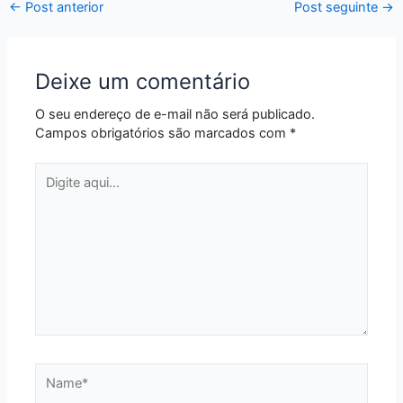
←
Post anterior
Post seguinte
→
Deixe um comentário
O seu endereço de e-mail não será publicado.
Campos obrigatórios são marcados com
*
Digite
aqui...
Name*