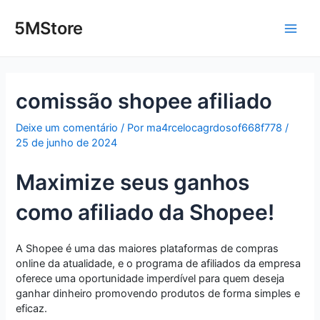
Ir
Post
Main
para
navigation
5MStore
o
Men
conteúdo
comissão shopee afiliado
Deixe um comentário
/ Por
ma4rcelocagrdosof668f778
/
25 de junho de 2024
Maximize seus ganhos
como afiliado da Shopee!
A Shopee é uma das maiores plataformas de compras
online da atualidade, e o programa de afiliados da empresa
oferece uma oportunidade imperdível para quem deseja
ganhar dinheiro promovendo produtos de forma simples e
eficaz.