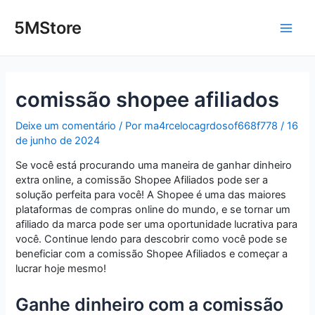
Ir
Post
Main
para
navigation
5MStore
o
Men
conteúdo
comissão shopee afiliados
Deixe um comentário
/ Por
ma4rcelocagrdosof668f778
/
16
de junho de 2024
Se você está procurando uma maneira de ganhar dinheiro
extra online, a comissão Shopee Afiliados pode ser a
solução perfeita para você! A Shopee é uma das maiores
plataformas de compras online do mundo, e se tornar um
afiliado da marca pode ser uma oportunidade lucrativa para
você. Continue lendo para descobrir como você pode se
beneficiar com a comissão Shopee Afiliados e começar a
lucrar hoje mesmo!
Ganhe dinheiro com a comissão