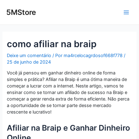
Ir
Post
Main
para
navigation
5MStore
o
Men
conteúdo
como afiliar na braip
Deixe um comentário
/ Por
ma4rcelocagrdosof668f778
/
25 de junho de 2024
Você já pensou em ganhar dinheiro online de forma
simples e prática? Afiliar na Braip é uma ótima maneira de
começar a lucrar com a internet. Neste artigo, vamos te
ensinar como se tornar um afiliado de sucesso na Braip e
começar a gerar renda extra de forma eficiente. Não perca
a oportunidade de se tornar parte desse mercado
crescente e lucrativo!
Afiliar na Braip e Ganhar Dinheiro
Online