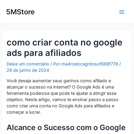
Ir
Post
Main
para
navigation
5MStore
o
Men
conteúdo
como criar conta no google
ads para afiliados
Deixe um comentário
/ Por
ma4rcelocagrdosof668f778
/
26 de junho de 2024
Você deseja aumentar seus ganhos como afiliado e
alcançar o sucesso na internet? O Google Ads é uma
ferramenta poderosa que pode te ajudar a atingir esse
objetivo. Neste artigo, vamos te ensinar passo a passo
como criar uma conta no Google Ads para afiliados e
começar a lucrar.
Alcance o Sucesso com o Google