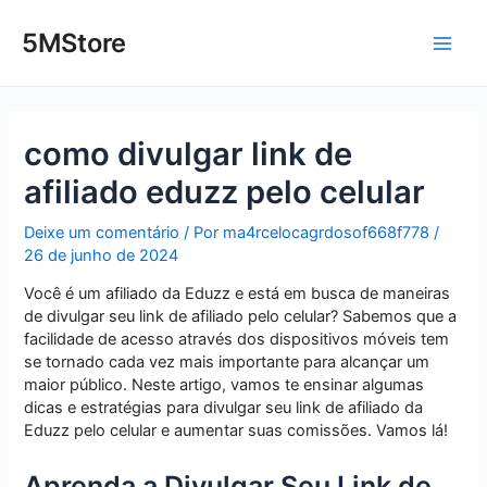
Ir
Post
Main
para
navigation
5MStore
o
Men
conteúdo
como divulgar link de
afiliado eduzz pelo celular
Deixe um comentário
/ Por
ma4rcelocagrdosof668f778
/
26 de junho de 2024
Você é um afiliado da Eduzz e está em busca de maneiras
de divulgar seu link de afiliado pelo celular? Sabemos que a
facilidade de acesso através dos dispositivos móveis tem
se tornado cada vez mais importante para alcançar um
maior público. Neste artigo, vamos te ensinar algumas
dicas e estratégias para divulgar seu link de afiliado da
Eduzz pelo celular e aumentar suas comissões. Vamos lá!
Aprenda a Divulgar Seu Link de