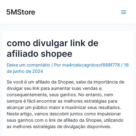
Ir
Post
Main
para
navigation
5MStore
o
Men
conteúdo
como divulgar link de
afiliado shopee
Deixe um comentário
/ Por
ma4rcelocagrdosof668f778
/
16
de junho de 2024
Se você é um afiliado da Shopee, sabe da importância de
divulgar seu link para aumentar suas vendas e,
consequentemente, seus ganhos. No entanto, nem
sempre é fácil encontrar as melhores estratégias para
alcançar um público maior e maximizar seus resultados.
Neste artigo, vamos descobrir juntos como impulsionar
seus ganhos com o link de afiliado da Shopee, utilizando
as melhores estratégias de divulgação disponíveis.