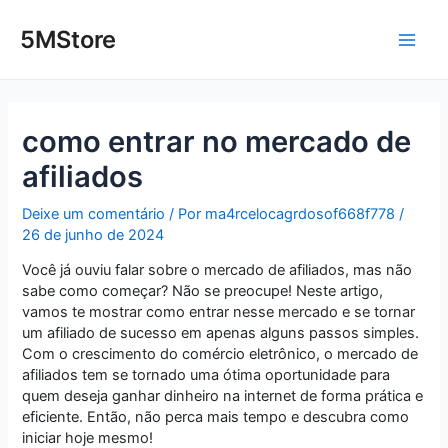
Ir
Post
Main
para
navigation
5MStore
o
Men
conteúdo
como entrar no mercado de
afiliados
Deixe um comentário
/ Por
ma4rcelocagrdosof668f778
/
26 de junho de 2024
Você já ouviu falar sobre o mercado de afiliados, mas não
sabe como começar? Não se preocupe! Neste artigo,
vamos te mostrar como entrar nesse mercado e se tornar
um afiliado de sucesso em apenas alguns passos simples.
Com o crescimento do comércio eletrônico, o mercado de
afiliados tem se tornado uma ótima oportunidade para
quem deseja ganhar dinheiro na internet de forma prática e
eficiente. Então, não perca mais tempo e descubra como
iniciar hoje mesmo!