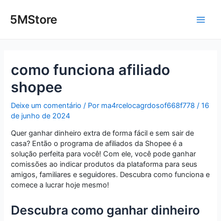
Ir
Post
Main
para
navigation
5MStore
o
Men
conteúdo
como funciona afiliado
shopee
Deixe um comentário
/ Por
ma4rcelocagrdosof668f778
/
16
de junho de 2024
Quer ganhar dinheiro extra de forma fácil e sem sair de
casa? Então o programa de afiliados da Shopee é a
solução perfeita para você! Com ele, você pode ganhar
comissões ao indicar produtos da plataforma para seus
amigos, familiares e seguidores. Descubra como funciona e
comece a lucrar hoje mesmo!
Descubra como ganhar dinheiro