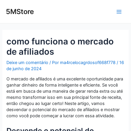
Ir
Post
Main
para
navigation
5MStore
o
Men
conteúdo
como funciona o mercado
de afiliados
Deixe um comentário
/ Por
ma4rcelocagrdosof668f778
/
16
de junho de 2024
O mercado de afiliados é uma excelente oportunidade para
ganhar dinheiro de forma inteligente e eficiente. Se você
está em busca de uma maneira de gerar renda extra ou até
mesmo transformar isso em sua principal fonte de receita,
então chegou ao lugar certo! Neste artigo, vamos
desvendar o potencial do mercado de afiliados e mostrar
como você pode começar a lucrar com essa atividade.
Desvende o potencial do