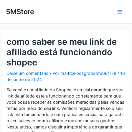
Ir
Post
Main
para
navigation
5MStore
o
Men
conteúdo
como saber se meu link de
afiliado está funcionando
shopee
Deixe um comentário
/ Por
ma4rcelocagrdosof668f778
/
16
de junho de 2024
Se você é um afiliado da Shopee, é crucial garantir que seu
link de afiliado esteja funcionando corretamente para que
você possa receber as comissões merecidas pelas vendas
feitas por meio do seu link. Verificar regularmente se o seu
link está funcionando é uma prática essencial para garantir
o seu sucesso como afiliado e maximizar seus ganhos.
Neste artigo, vamos discutir a importância de garantir que