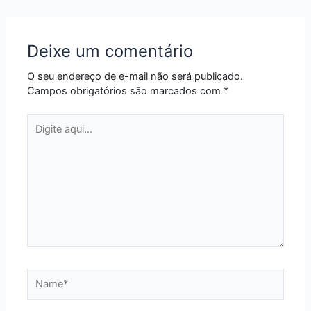
Deixe um comentário
O seu endereço de e-mail não será publicado.
Campos obrigatórios são marcados com
*
Digite
aqui...
Name*