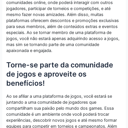
comunidades online, onde poderá interagir com outros
jogadores, participar de torneios e competições, e até
mesmo fazer novas amizades. Além disso, muitas
plataformas oferecem descontos e promoções exclusivas
para seus membros, além de conteúdos extras e eventos
especiais. Ao se tornar membro de uma plataforma de
jogos, você não estará apenas adquirindo acesso a jogos,
mas sim se tornando parte de uma comunidade
apaixonada e engajada.
Torne-se parte da comunidade
de jogos e aproveite os
benefícios!
Ao se afiliar a uma plataforma de jogos, você estará se
juntando a uma comunidade de jogadores que
compartilham sua paixão pelo mundo dos games. Essa
comunidade é um ambiente onde você poderá trocar
experiências, descobrir novos jogos e até mesmo formar
equipes para competir em torneios e campeonatos. Além