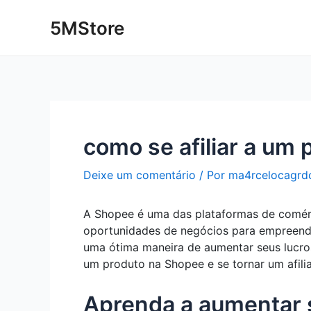
Ir
Post
5MStore
para
navigation
o
conteúdo
como se afiliar a um
Deixe um comentário
/ Por
ma4rcelocagrd
A Shopee é uma das plataformas de comérc
oportunidades de negócios para empreende
uma ótima maneira de aumentar seus lucros 
um produto na Shopee e se tornar um afili
Aprenda a aumentar s