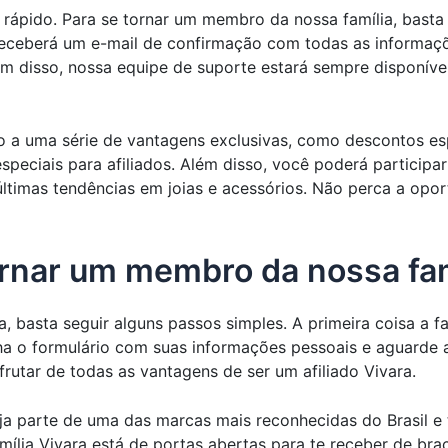
e rápido. Para se tornar um membro da nossa família, basta 
 receberá um e-mail de confirmação com todas as informaç
lém disso, nossa equipe de suporte estará sempre disponíve
so a uma série de vantagens exclusivas, como descontos e
speciais para afiliados. Além disso, você poderá participa
timas tendências em joias e acessórios. Não perca a oport
rnar um membro da nossa fam
 basta seguir alguns passos simples. A primeira coisa a faz
ha o formulário com suas informações pessoais e aguarde 
rutar de todas as vantagens de ser um afiliado Vivara.
ja parte de uma das marcas mais reconhecidas do Brasil e 
ília Vivara está de portas abertas para te receber de braço