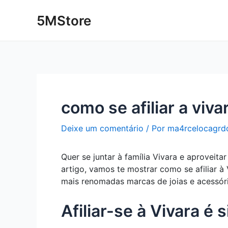
Ir
Post
5MStore
para
navigation
o
conteúdo
como se afiliar a viva
Deixe um comentário
/ Por
ma4rcelocagrd
Quer se juntar à família Vivara e aproveit
artigo, vamos te mostrar como se afiliar 
mais renomadas marcas de joias e acessóri
Afiliar-se à Vivara é 