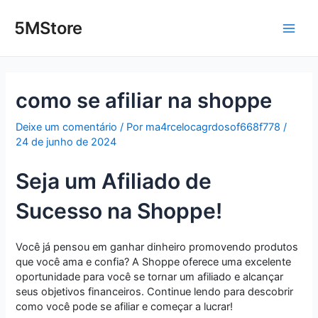
Ir
Post
Main
para
navigation
5MStore
o
Men
conteúdo
como se afiliar na shoppe
Deixe um comentário
/ Por
ma4rcelocagrdosof668f778
/
24 de junho de 2024
Seja um Afiliado de
Sucesso na Shoppe!
Você já pensou em ganhar dinheiro promovendo produtos
que você ama e confia? A Shoppe oferece uma excelente
oportunidade para você se tornar um afiliado e alcançar
seus objetivos financeiros. Continue lendo para descobrir
como você pode se afiliar e começar a lucrar!