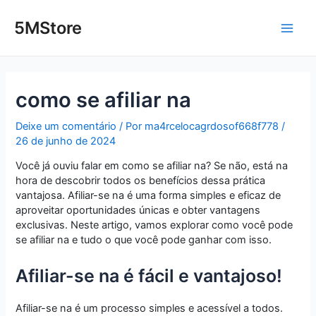
Ir
Post
Main
para
navigation
5MStore
o
Men
conteúdo
como se afiliar na
Deixe um comentário
/ Por
ma4rcelocagrdosof668f778
/
26 de junho de 2024
Você já ouviu falar em como se afiliar na? Se não, está na
hora de descobrir todos os benefícios dessa prática
vantajosa. Afiliar-se na é uma forma simples e eficaz de
aproveitar oportunidades únicas e obter vantagens
exclusivas. Neste artigo, vamos explorar como você pode
se afiliar na e tudo o que você pode ganhar com isso.
Afiliar-se na é fácil e vantajoso!
Afiliar-se na é um processo simples e acessível a todos.