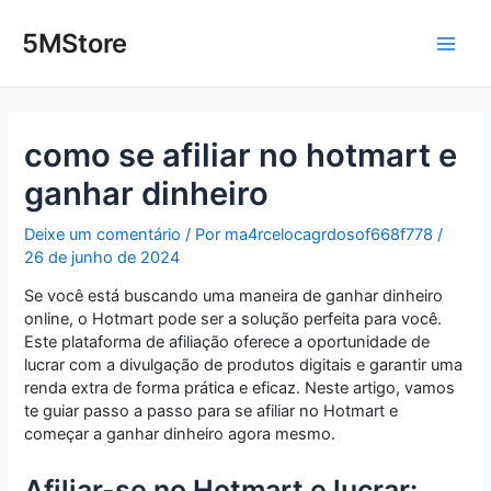
Ir
Post
Main
para
navigation
5MStore
o
Men
conteúdo
como se afiliar no hotmart e
ganhar dinheiro
Deixe um comentário
/ Por
ma4rcelocagrdosof668f778
/
26 de junho de 2024
Se você está buscando uma maneira de ganhar dinheiro
online, o Hotmart pode ser a solução perfeita para você.
Este plataforma de afiliação oferece a oportunidade de
lucrar com a divulgação de produtos digitais e garantir uma
renda extra de forma prática e eficaz. Neste artigo, vamos
te guiar passo a passo para se afiliar no Hotmart e
começar a ganhar dinheiro agora mesmo.
Afiliar-se no Hotmart e lucrar: