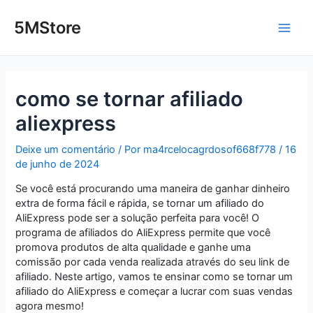
Ir
Post
Main
para
navigation
5MStore
o
Men
conteúdo
como se tornar afiliado
aliexpress
Deixe um comentário
/ Por
ma4rcelocagrdosof668f778
/
16
de junho de 2024
Se você está procurando uma maneira de ganhar dinheiro
extra de forma fácil e rápida, se tornar um afiliado do
AliExpress pode ser a solução perfeita para você! O
programa de afiliados do AliExpress permite que você
promova produtos de alta qualidade e ganhe uma
comissão por cada venda realizada através do seu link de
afiliado. Neste artigo, vamos te ensinar como se tornar um
afiliado do AliExpress e começar a lucrar com suas vendas
agora mesmo!