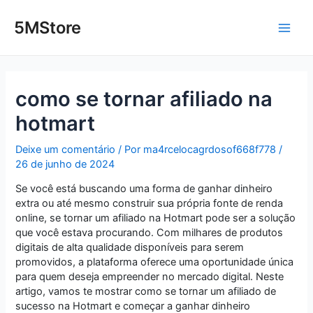
Ir
Post
Main
para
navigation
5MStore
o
Men
conteúdo
como se tornar afiliado na
hotmart
Deixe um comentário
/ Por
ma4rcelocagrdosof668f778
/
26 de junho de 2024
Se você está buscando uma forma de ganhar dinheiro
extra ou até mesmo construir sua própria fonte de renda
online, se tornar um afiliado na Hotmart pode ser a solução
que você estava procurando. Com milhares de produtos
digitais de alta qualidade disponíveis para serem
promovidos, a plataforma oferece uma oportunidade única
para quem deseja empreender no mercado digital. Neste
artigo, vamos te mostrar como se tornar um afiliado de
sucesso na Hotmart e começar a ganhar dinheiro