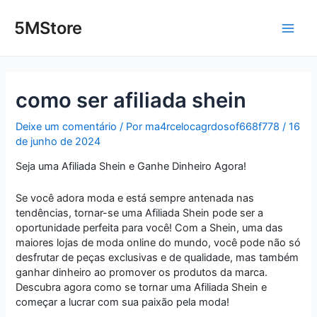
Ir
Post
Main
para
navigation
5MStore
o
Men
conteúdo
como ser afiliada shein
Deixe um comentário
/ Por
ma4rcelocagrdosof668f778
/
16
de junho de 2024
Seja uma Afiliada Shein e Ganhe Dinheiro Agora!
Se você adora moda e está sempre antenada nas
tendências, tornar-se uma Afiliada Shein pode ser a
oportunidade perfeita para você! Com a Shein, uma das
maiores lojas de moda online do mundo, você pode não só
desfrutar de peças exclusivas e de qualidade, mas também
ganhar dinheiro ao promover os produtos da marca.
Descubra agora como se tornar uma Afiliada Shein e
começar a lucrar com sua paixão pela moda!