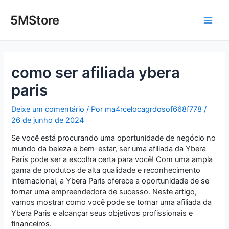
Ir
Post
Main
para
navigation
5MStore
o
Men
conteúdo
como ser afiliada ybera
paris
Deixe um comentário
/ Por
ma4rcelocagrdosof668f778
/
26 de junho de 2024
Se você está procurando uma oportunidade de negócio no
mundo da beleza e bem-estar, ser uma afiliada da Ybera
Paris pode ser a escolha certa para você! Com uma ampla
gama de produtos de alta qualidade e reconhecimento
internacional, a Ybera Paris oferece a oportunidade de se
tornar uma empreendedora de sucesso. Neste artigo,
vamos mostrar como você pode se tornar uma afiliada da
Ybera Paris e alcançar seus objetivos profissionais e
financeiros.