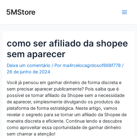
Ir
Post
Main
para
navigation
5MStore
o
Men
conteúdo
como ser afiliado da shopee
sem aparecer
Deixe um comentário
/ Por
ma4rcelocagrdosof668f778
/
26 de junho de 2024
Você já pensou em ganhar dinheiro de forma discreta e
sem precisar aparecer publicamente? Pois saiba que é
possível se tornar afiliado da Shopee sem a necessidade
de aparecer, simplesmente divulgando os produtos da
plataforma de forma estratégica. Neste artigo, vamos
revelar o segredo para se tornar um afiliado da Shopee de
maneira discreta e eficiente. Continue lendo e descubra
como aproveitar essa oportunidade de ganhar dinheiro
sem chamar a atenção!