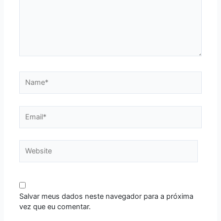
Name*
Email*
Website
Salvar meus dados neste navegador para a próxima
vez que eu comentar.