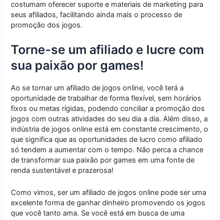
costumam oferecer suporte e materiais de marketing para
seus afiliados, facilitando ainda mais o processo de
promoção dos jogos.
Torne-se um afiliado e lucre com
sua paixão por games!
Ao se tornar um afiliado de jogos online, você terá a
oportunidade de trabalhar de forma flexível, sem horários
fixos ou metas rígidas, podendo conciliar a promoção dos
jogos com outras atividades do seu dia a dia. Além disso, a
indústria de jogos online está em constante crescimento, o
que significa que as oportunidades de lucro como afiliado
só tendem a aumentar com o tempo. Não perca a chance
de transformar sua paixão por games em uma fonte de
renda sustentável e prazerosa!
Como vimos, ser um afiliado de jogos online pode ser uma
excelente forma de ganhar dinheiro promovendo os jogos
que você tanto ama. Se você está em busca de uma