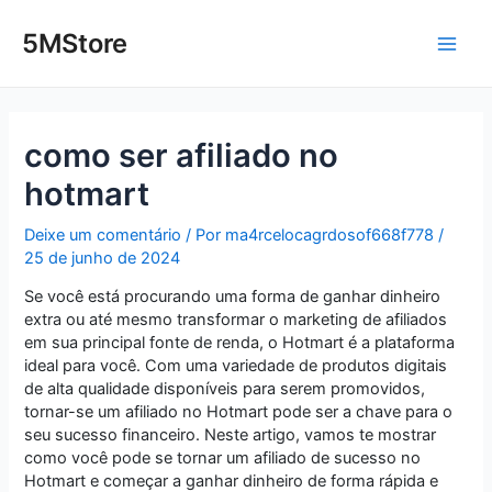
Ir
Post
Main
para
navigation
5MStore
o
Men
conteúdo
como ser afiliado no
hotmart
Deixe um comentário
/ Por
ma4rcelocagrdosof668f778
/
25 de junho de 2024
Se você está procurando uma forma de ganhar dinheiro
extra ou até mesmo transformar o marketing de afiliados
em sua principal fonte de renda, o Hotmart é a plataforma
ideal para você. Com uma variedade de produtos digitais
de alta qualidade disponíveis para serem promovidos,
tornar-se um afiliado no Hotmart pode ser a chave para o
seu sucesso financeiro. Neste artigo, vamos te mostrar
como você pode se tornar um afiliado de sucesso no
Hotmart e começar a ganhar dinheiro de forma rápida e