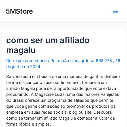
Ir
Post
Main
para
navigation
5MStore
o
Men
conteúdo
como ser um afiliado
magalu
Deixe um comentário
/ Por
ma4rcelocagrdosof668f778
/
16
de junho de 2024
Se você está em busca de uma maneira de ganhar dinheiro
online e alcançar o sucesso financeiro, tornar-se um
afiliado Magalu pode ser a oportunidade que você estava
procurando. A Magazine Luiza, uma das maiores varejistas
do Brasil, oferece um programa de afiliados que permite
que você ganhe comissões ao promover os produtos da
empresa em suas redes sociais, blog ou site. Descubra
como se tornar um afiliado Magalu e começar a lucrar de
forma rápida e simples.