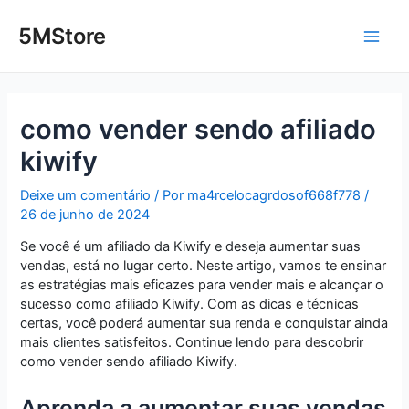
Ir
Post
Main
para
navigation
5MStore
o
Men
conteúdo
como vender sendo afiliado
kiwify
Deixe um comentário
/ Por
ma4rcelocagrdosof668f778
/
26 de junho de 2024
Se você é um afiliado da Kiwify e deseja aumentar suas
vendas, está no lugar certo. Neste artigo, vamos te ensinar
as estratégias mais eficazes para vender mais e alcançar o
sucesso como afiliado Kiwify. Com as dicas e técnicas
certas, você poderá aumentar sua renda e conquistar ainda
mais clientes satisfeitos. Continue lendo para descobrir
como vender sendo afiliado Kiwify.
Aprenda a aumentar suas vendas