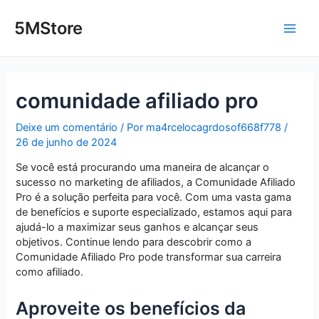
Ir
Post
Main
para
navigation
5MStore
o
Men
conteúdo
comunidade afiliado pro
Deixe um comentário
/ Por
ma4rcelocagrdosof668f778
/
26 de junho de 2024
Se você está procurando uma maneira de alcançar o
sucesso no marketing de afiliados, a Comunidade Afiliado
Pro é a solução perfeita para você. Com uma vasta gama
de benefícios e suporte especializado, estamos aqui para
ajudá-lo a maximizar seus ganhos e alcançar seus
objetivos. Continue lendo para descobrir como a
Comunidade Afiliado Pro pode transformar sua carreira
como afiliado.
Aproveite os benefícios da