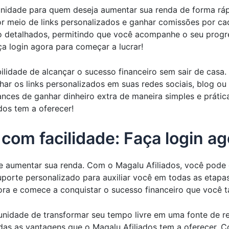
nidade para quem deseja aumentar sua renda de forma rápi
r meio de links personalizados e ganhar comissões por ca
o detalhados, permitindo que você acompanhe o seu progre
a login agora para começar a lucrar!
lidade de alcançar o sucesso financeiro sem sair de casa.
ar os links personalizados em suas redes sociais, blog ou 
nces de ganhar dinheiro extra de maneira simples e prátic
dos tem a oferecer!
com facilidade: Faça login ag
aumentar sua renda. Com o Magalu Afiliados, você pode ga
uporte personalizado para auxiliar você em todas as etapa
gora e comece a conquistar o sucesso financeiro que você t
nidade de transformar seu tempo livre em uma fonte de re
odas as vantagens que o Magalu Afiliados tem a oferecer