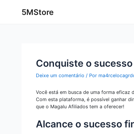
Ir
Post
5MStore
para
navigation
o
conteúdo
Conquiste o sucesso 
Deixe um comentário
/ Por
ma4rcelocagrd
Você está em busca de uma forma eficaz de
Com esta plataforma, é possível ganhar din
que o Magalu Afiliados tem a oferecer!
Alcance o sucesso fi