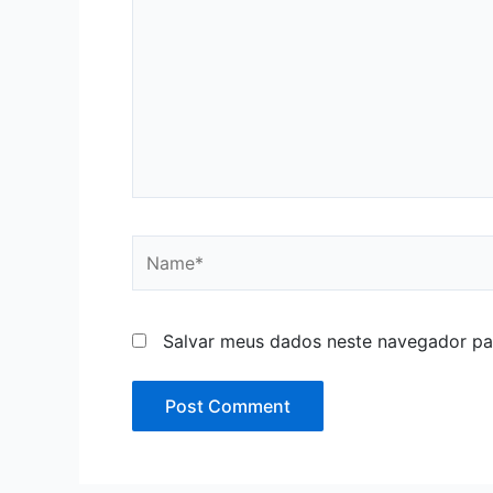
Name*
Salvar meus dados neste navegador pa