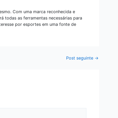
 mesmo. Com uma marca reconhecida e
rá todas as ferramentas necessárias para
nteresse por esportes em uma fonte de
Post seguinte
→