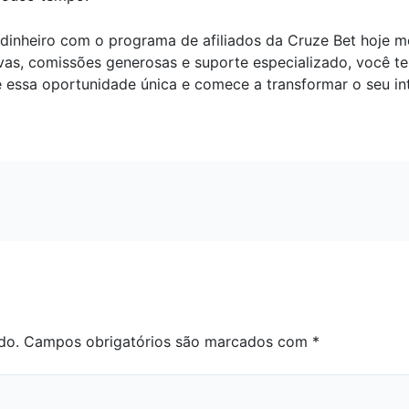
dinheiro com o programa de afiliados da Cruze Bet hoje
as, comissões generosas e suporte especializado, você te
te essa oportunidade única e comece a transformar o seu i
do.
Campos obrigatórios são marcados com
*