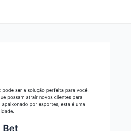
 pode ser a solução perfeita para você.
ue possam atrair novos clientes para
m apaixonado por esportes, esta é uma
idade.
 Bet