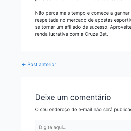
Não perca mais tempo e comece a ganhar 
respeitada no mercado de apostas esportiv
se tornar um afiliado de sucesso. Aprovei
renda lucrativa com a Cruze Bet.
←
Post anterior
Deixe um comentário
O seu endereço de e-mail não será publica
Digite
aqui...