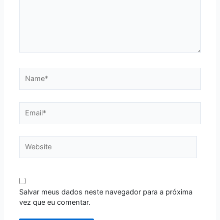
Name*
Email*
Website
Salvar meus dados neste navegador para a próxima
vez que eu comentar.