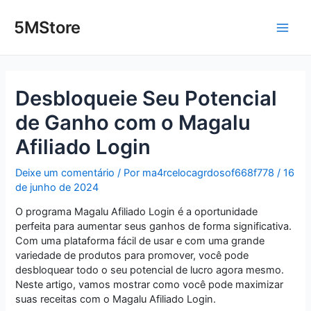
Ir
Post
Main
para
navigation
5MStore
o
Men
conteúdo
Desbloqueie Seu Potencial
de Ganho com o Magalu
Afiliado Login
Deixe um comentário
/ Por
ma4rcelocagrdosof668f778
/
16
de junho de 2024
O programa Magalu Afiliado Login é a oportunidade
perfeita para aumentar seus ganhos de forma significativa.
Com uma plataforma fácil de usar e com uma grande
variedade de produtos para promover, você pode
desbloquear todo o seu potencial de lucro agora mesmo.
Neste artigo, vamos mostrar como você pode maximizar
suas receitas com o Magalu Afiliado Login.