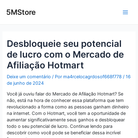
Ir
Post
Main
para
navigation
5MStore
o
Men
conteúdo
Desbloqueie seu potencial
de lucro com o Mercado de
Afiliação Hotmart
Deixe um comentário
/ Por
ma4rcelocagrdosof668f778
/
16
de junho de 2024
Você já ouviu falar do Mercado de Afiliação Hotmart? Se
não, está na hora de conhecer essa plataforma que tem
revolucionado a forma como as pessoas ganham dinheiro
na internet. Com o Hotmart, você tem a oportunidade de
aumentar significativamente seus ganhos e desbloquear
todo o seu potencial de lucro. Continue lendo para
descobrir como você pode se beneficiar dessa incrível