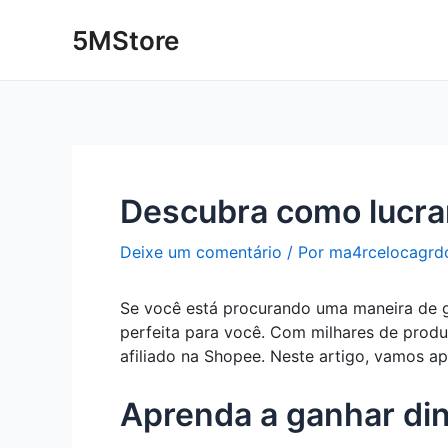
Ir
Post
5MStore
para
navigation
o
conteúdo
Descubra como lucrar
Deixe um comentário
/ Por
ma4rcelocagrd
Se você está procurando uma maneira de ga
perfeita para você. Com milhares de produ
afiliado na Shopee. Neste artigo, vamos a
Aprenda a ganhar din