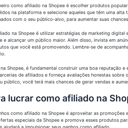
iro como afiliado na Shopee é escolher produtos populare
dos na plataforma e selecione aqueles que têm uma alta ta
hados com o seu público-alvo, para aumentar suas chances
iado na Shopee é utilizar estratégias de marketing digital ef
e e alcançar um público maior. Além disso, invista em an
odutos que você está promovendo. Lembre-se de acompanha
io.
 na Shopee, é fundamental construir uma boa reputação e 
parcerias de afiliados e forneça avaliações honestas sobr
u público, você terá mais chances de gerar vendas e aume
a lucrar como afiliado na Sh
nhos como afiliado na Shopee é aproveitar as promoções e
ofertas especiais da Shopee e promova esses produtos par
 ajudará a impulsionar seus ganhos como afiliado.