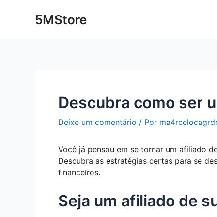
Ir
Post
5MStore
para
navigation
o
conteúdo
Descubra como ser u
Deixe um comentário
/ Por
ma4rcelocagrd
Você já pensou em se tornar um afiliado d
Descubra as estratégias certas para se de
financeiros.
Seja um afiliado de 