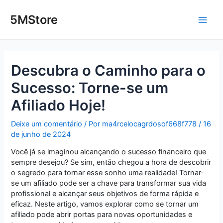
Ir
Post
Main
para
navigation
5MStore
o
Men
conteúdo
Descubra o Caminho para o
Sucesso: Torne-se um
Afiliado Hoje!
Deixe um comentário
/ Por
ma4rcelocagrdosof668f778
/
16
de junho de 2024
Você já se imaginou alcançando o sucesso financeiro que
sempre desejou? Se sim, então chegou a hora de descobrir
o segredo para tornar esse sonho uma realidade! Tornar-
se um afiliado pode ser a chave para transformar sua vida
profissional e alcançar seus objetivos de forma rápida e
eficaz. Neste artigo, vamos explorar como se tornar um
afiliado pode abrir portas para novas oportunidades e