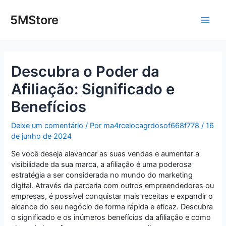
Ir
Post
Main
para
navigation
5MStore
o
Men
conteúdo
Descubra o Poder da
Afiliação: Significado e
Benefícios
Deixe um comentário
/ Por
ma4rcelocagrdosof668f778
/
16
de junho de 2024
Se você deseja alavancar as suas vendas e aumentar a
visibilidade da sua marca, a afiliação é uma poderosa
estratégia a ser considerada no mundo do marketing
digital. Através da parceria com outros empreendedores ou
empresas, é possível conquistar mais receitas e expandir o
alcance do seu negócio de forma rápida e eficaz. Descubra
o significado e os inúmeros benefícios da afiliação e como