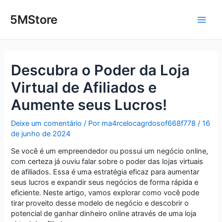
Ir
Post
Main
para
navigation
5MStore
o
Men
conteúdo
Descubra o Poder da Loja
Virtual de Afiliados e
Aumente seus Lucros!
Deixe um comentário
/ Por
ma4rcelocagrdosof668f778
/
16
de junho de 2024
Se você é um empreendedor ou possui um negócio online,
com certeza já ouviu falar sobre o poder das lojas virtuais
de afiliados. Essa é uma estratégia eficaz para aumentar
seus lucros e expandir seus negócios de forma rápida e
eficiente. Neste artigo, vamos explorar como você pode
tirar proveito desse modelo de negócio e descobrir o
potencial de ganhar dinheiro online através de uma loja