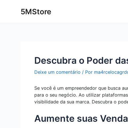
Ir
Post
5MStore
para
navigation
o
conteúdo
Descubra o Poder das
Deixe um comentário
/ Por
ma4rcelocagrd
Se você é um empreendedor que busca aumen
para o seu negócio. Ao utilizar plataform
visibilidade da sua marca. Descubra o pod
Aumente suas Vendas