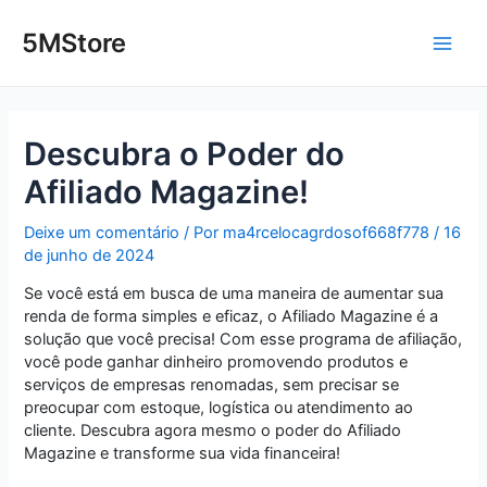
Ir
Post
Main
para
navigation
5MStore
o
Men
conteúdo
Descubra o Poder do
Afiliado Magazine!
Deixe um comentário
/ Por
ma4rcelocagrdosof668f778
/
16
de junho de 2024
Se você está em busca de uma maneira de aumentar sua
renda de forma simples e eficaz, o Afiliado Magazine é a
solução que você precisa! Com esse programa de afiliação,
você pode ganhar dinheiro promovendo produtos e
serviços de empresas renomadas, sem precisar se
preocupar com estoque, logística ou atendimento ao
cliente. Descubra agora mesmo o poder do Afiliado
Magazine e transforme sua vida financeira!