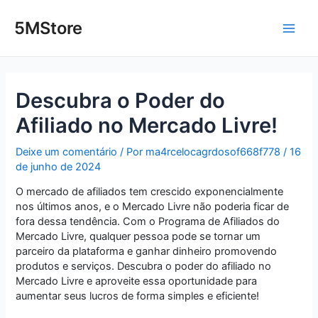
Ir
Post
Main
para
navigation
5MStore
o
Men
conteúdo
Descubra o Poder do
Afiliado no Mercado Livre!
Deixe um comentário
/ Por
ma4rcelocagrdosof668f778
/
16
de junho de 2024
O mercado de afiliados tem crescido exponencialmente
nos últimos anos, e o Mercado Livre não poderia ficar de
fora dessa tendência. Com o Programa de Afiliados do
Mercado Livre, qualquer pessoa pode se tornar um
parceiro da plataforma e ganhar dinheiro promovendo
produtos e serviços. Descubra o poder do afiliado no
Mercado Livre e aproveite essa oportunidade para
aumentar seus lucros de forma simples e eficiente!