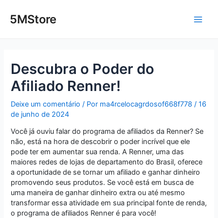
Ir
Post
Main
para
navigation
5MStore
o
Men
conteúdo
Descubra o Poder do
Afiliado Renner!
Deixe um comentário
/ Por
ma4rcelocagrdosof668f778
/
16
de junho de 2024
Você já ouviu falar do programa de afiliados da Renner? Se
não, está na hora de descobrir o poder incrível que ele
pode ter em aumentar sua renda. A Renner, uma das
maiores redes de lojas de departamento do Brasil, oferece
a oportunidade de se tornar um afiliado e ganhar dinheiro
promovendo seus produtos. Se você está em busca de
uma maneira de ganhar dinheiro extra ou até mesmo
transformar essa atividade em sua principal fonte de renda,
o programa de afiliados Renner é para você!