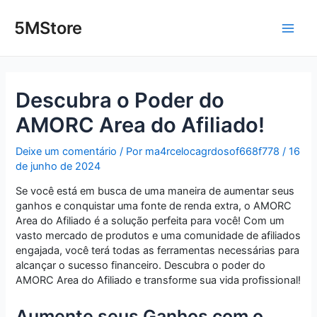
Ir
Post
Main
para
navigation
5MStore
o
Men
conteúdo
Descubra o Poder do
AMORC Area do Afiliado!
Deixe um comentário
/ Por
ma4rcelocagrdosof668f778
/
16
de junho de 2024
Se você está em busca de uma maneira de aumentar seus
ganhos e conquistar uma fonte de renda extra, o AMORC
Area do Afiliado é a solução perfeita para você! Com um
vasto mercado de produtos e uma comunidade de afiliados
engajada, você terá todas as ferramentas necessárias para
alcançar o sucesso financeiro. Descubra o poder do
AMORC Area do Afiliado e transforme sua vida profissional!
Aumente seus Ganhos com o