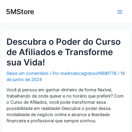
Ir
Post
Main
para
navigation
5MStore
o
Men
conteúdo
Descubra o Poder do Curso
de Afiliados e Transforme
sua Vida!
Deixe um comentário
/ Por
ma4rcelocagrdosof668f778
/
16
de junho de 2024
Você já pensou em ganhar dinheiro de forma flexível,
trabalhando de onde quiser e no horário que preferir? Com
o Curso de Afiliados, você pode transformar essa
possibilidade em realidade! Descubra o poder dessa
modalidade de negócio online e alcance a liberdade
financeira e profissional que sempre sonhou.