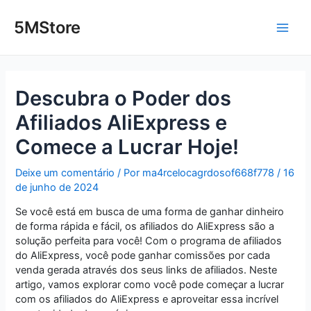
Ir
Post
Main
para
navigation
5MStore
o
Men
conteúdo
Descubra o Poder dos
Afiliados AliExpress e
Comece a Lucrar Hoje!
Deixe um comentário
/ Por
ma4rcelocagrdosof668f778
/
16
de junho de 2024
Se você está em busca de uma forma de ganhar dinheiro
de forma rápida e fácil, os afiliados do AliExpress são a
solução perfeita para você! Com o programa de afiliados
do AliExpress, você pode ganhar comissões por cada
venda gerada através dos seus links de afiliados. Neste
artigo, vamos explorar como você pode começar a lucrar
com os afiliados do AliExpress e aproveitar essa incrível