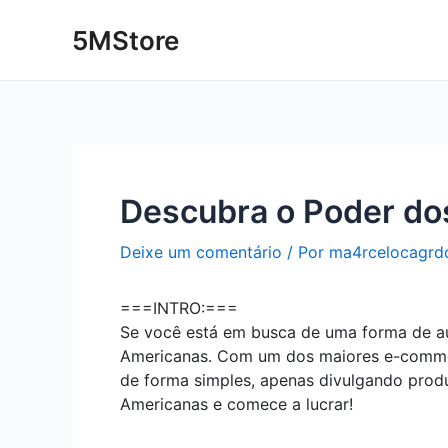
Ir
Post
5MStore
para
navigation
o
conteúdo
Descubra o Poder dos
Deixe um comentário
/ Por
ma4rcelocagrd
===INTRO:===
Se você está em busca de uma forma de aum
Americanas. Com um dos maiores e-commer
de forma simples, apenas divulgando prod
Americanas e comece a lucrar!