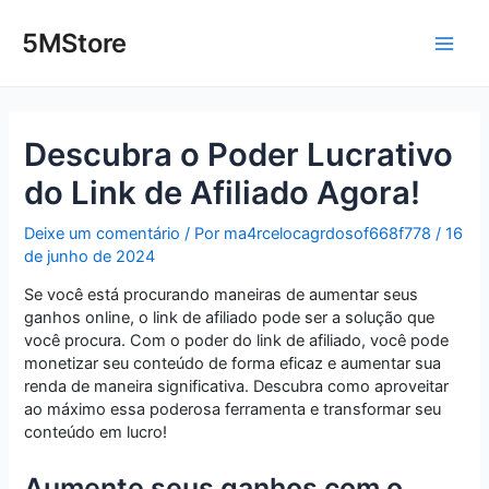
Ir
Post
Main
para
navigation
5MStore
o
Men
conteúdo
Descubra o Poder Lucrativo
do Link de Afiliado Agora!
Deixe um comentário
/ Por
ma4rcelocagrdosof668f778
/
16
de junho de 2024
Se você está procurando maneiras de aumentar seus
ganhos online, o link de afiliado pode ser a solução que
você procura. Com o poder do link de afiliado, você pode
monetizar seu conteúdo de forma eficaz e aumentar sua
renda de maneira significativa. Descubra como aproveitar
ao máximo essa poderosa ferramenta e transformar seu
conteúdo em lucro!
Aumente seus ganhos com o