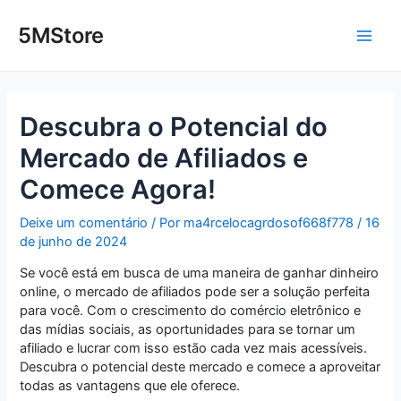
Ir
Post
Main
para
navigation
5MStore
o
Men
conteúdo
Descubra o Potencial do
Mercado de Afiliados e
Comece Agora!
Deixe um comentário
/ Por
ma4rcelocagrdosof668f778
/
16
de junho de 2024
Se você está em busca de uma maneira de ganhar dinheiro
online, o mercado de afiliados pode ser a solução perfeita
para você. Com o crescimento do comércio eletrônico e
das mídias sociais, as oportunidades para se tornar um
afiliado e lucrar com isso estão cada vez mais acessíveis.
Descubra o potencial deste mercado e comece a aproveitar
todas as vantagens que ele oferece.